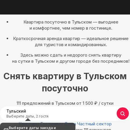
Квартира посуточно в Тульском — выгоднее
и комфортнее, чем номер в гостинице.
Краткосрочная аренда квартир — идеальное решение
для туристов и командированных.
Здесь можно сдать и недорого снять квартиру
на сутки в Тульском и другом городе без посредников!
Снять квартиру в Тульском
посуточно
111 предложений в Тульском oт 1 500
₽
/ сутки
Тульский
Выберите даты, 2 гостя
Квартиры
Гостиницы
Дома
Частный сектор
Выберите даты заезда и
Найдём, где остановиться в Тульском: 111 вариантов