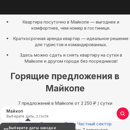
Квартира посуточно в Майкопе — выгоднее и
комфортнее, чем номер в гостинице.
Краткосрочная аренда квартир — идеальное решение
для туристов и командированных.
Здесь можно сдать и снять квартиру на сутки в
Майкопе и другом городе без посредников!
Горящие предложения в
Майкопе
7 предложений в Майкопе oт 2 250
₽
/ сутки
Майкоп
Выберите даты, 2 гостя
Квартиры
Гостиницы
Дома
Частный сектор
Выберите даты заезда и
Найдём, где остановиться в Майкопе: 7 вариантов