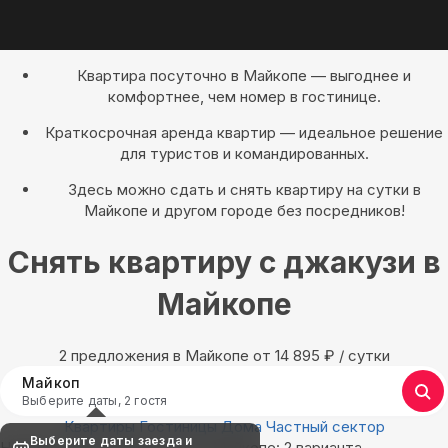
Квартира посуточно в Майкопе — выгоднее и
комфортнее, чем номер в гостинице.
Краткосрочная аренда квартир — идеальное решение
для туристов и командированных.
Здесь можно сдать и снять квартиру на сутки в
Майкопе и другом городе без посредников!
Снять квартиру с джакузи в
Майкопе
2 предложения в Майкопе oт 14 895
₽
/ сутки
Майкоп
Выберите даты, 2 гостя
Квартиры
Гостиницы
Дома
Частный сектор
Выберите даты заезда и
Найдём, где остановиться в Майкопе: 2 варианта