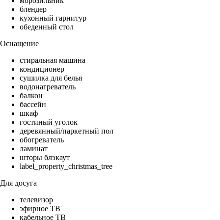
морозильник
блендер
кухонный гарнитур
обеденный стол
Оснащение
стиральная машина
кондиционер
сушилка для белья
водонагреватель
балкон
бассейн
шкаф
гостиный уголок
деревянный/паркетный пол
обогреватель
ламинат
шторы блэкаут
label_property_christmas_tree
Для досуга
телевизор
эфирное ТВ
кабельное ТВ