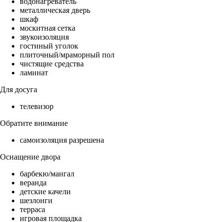
водонагреватель
металлическая дверь
шкаф
москитная сетка
звукоизоляция
гостиный уголок
плиточный/мраморный пол
чистящие средства
ламинат
Для досуга
телевизор
Обратите внимание
самоизоляция разрешена
Оснащение двора
барбекю/мангал
веранда
детские качели
шезлонги
терраса
игровая площадка