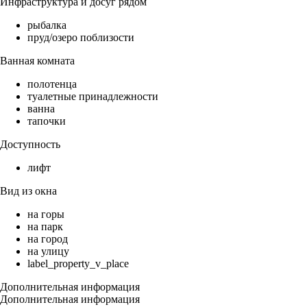
Инфраструктура и досуг рядом
рыбалка
пруд/озеро поблизости
Ванная комната
полотенца
туалетные принадлежности
ванна
тапочки
Доступность
лифт
Вид из окна
на горы
на парк
на город
на улицу
label_property_v_place
Дополнительная информация
Дополнительная информация