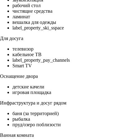
рабочий стол
чистящие средства
ламинат
вешалка для одежды
label_property_ski_sspace
Для досуга
телевизор
кабельное ТВ
label_property_pay_channels
Smart TV
Оснащение двора
детские качели
игровая площадка
Инфраструктура и досуг рядом
баня (за территорией)
рыбалка
пруд/озеро поблизости
Ванная комната