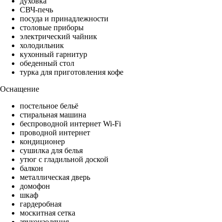
духовка
СВЧ-печь
посуда и принадлежности
столовые приборы
электрический чайник
холодильник
кухонный гарнитур
обеденный стол
турка для приготовления кофе
Оснащение
постельное бельё
стиральная машина
беспроводной интернет Wi-Fi
проводной интернет
кондиционер
сушилка для белья
утюг с гладильной доской
балкон
металлическая дверь
домофон
шкаф
гардеробная
москитная сетка
звукоизоляция