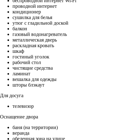
беспроводной интернет Wi-Fi
проводной интернет
кондиционер
сушилка для белья
утюг с гладильной доской
балкон
газовый водонагреватель
металлическая дверь
раскладная кровать
шкаф
гостиный уголок
рабочий стол
чистящие средства
ламинат
вешалка для одежды
шторы блэкаут
Для досуга
телевизор
Оснащение двора
баня (на территории)
веранда
обеденная зона на улице