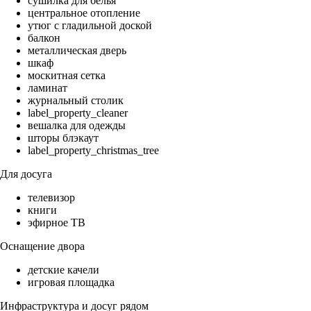
сушилка для белья
центральное отопление
утюг с гладильной доской
балкон
металлическая дверь
шкаф
москитная сетка
ламинат
журнальный столик
label_property_cleaner
вешалка для одежды
шторы блэкаут
label_property_christmas_tree
Для досуга
телевизор
книги
эфирное ТВ
Оснащение двора
детские качели
игровая площадка
Инфраструктура и досуг рядом